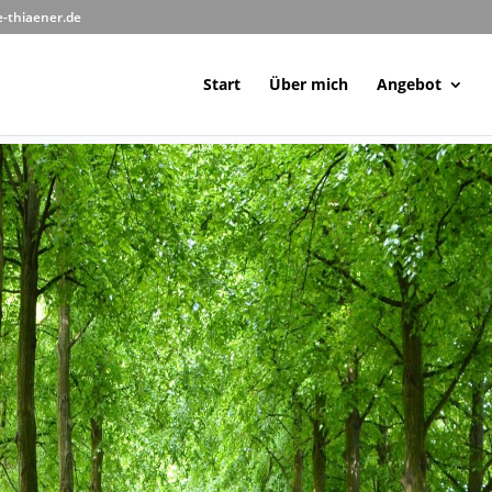
-thiaener.de
Start
Über mich
Angebot